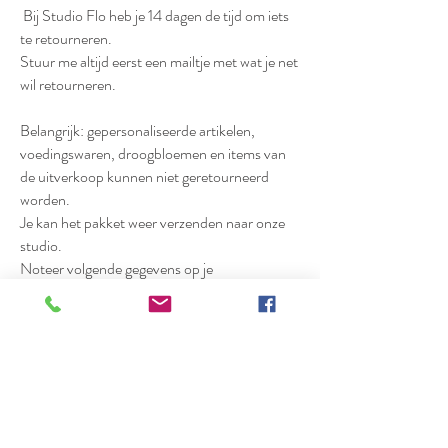
Bij Studio Flo heb je 14 dagen de tijd om iets
te retourneren.
Stuur me altijd eerst een mailtje met wat je net
wil retourneren.
Belangrijk: gepersonaliseerde artikelen,
voedingswaren, droogbloemen en items van
de uitverkoop kunnen niet geretourneerd
worden.
Je kan het pakket weer verzenden naar onze
studio.
Noteer volgende gegevens op je
verzendetiket: Jessy Geens – Studio Flo, G.
Vandenheuvelstraat 112, 2230 Ramsel
Vergeet bij de bestelling ook niet om een
briefje te steken met de vermelding van je
naam en ordernummer.
De kosten van de retourzending zijn voor de
klant.