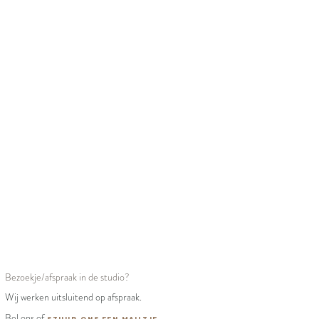
Bezoekje/afspraak in de studio?
Wij werken uitsluitend op afspraak.
Bel ons of
stuur ons een mailtje