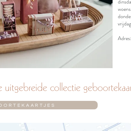
dinsd
woens
donde
vrijd
Adres
uitgebreide collectie geboortekaar
OORTEKAARTJES