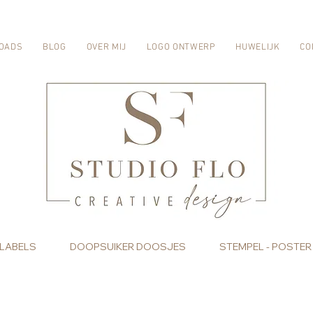
OADS
BLOG
OVER MIJ
LOGO ONTWERP
HUWELIJK
CO
 LABELS
DOOPSUIKER DOOSJES
STEMPEL - POSTER