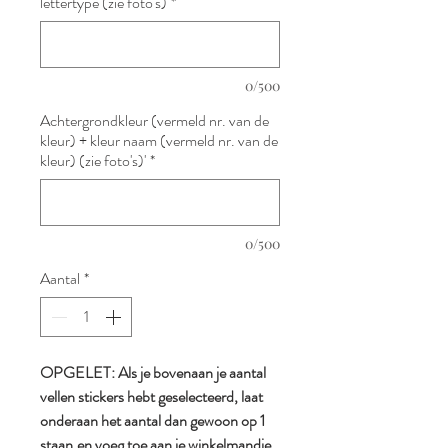
lettertype (zie foto's)
*
0/500
Achtergrondkleur (vermeld nr. van de
kleur) + kleur naam (vermeld nr. van de
kleur) (zie foto's)'
*
0/500
Aantal
*
OPGELET: Als je bovenaan je aantal
vellen stickers hebt geselecteerd, laat
onderaan het aantal dan gewoon op 1
staan.en voeg toe aan je winkelmandje.