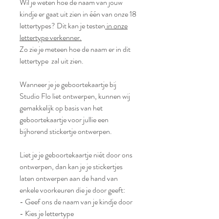
Wil je weten hoe de naam van jouw
kindje er gaat uit zien in één van onze 18
lettertypes? Dit kan je testen
in
onze
lettertype verkenner.
Zo zie je meteen hoe de naam er in dit
lettertype zal uit zien.
Wanneer je je geboortekaartje bij
Studio Flo liet ontwerpen, kunnen wij
gemakkelijk op basis van het
geboortekaartje voor jullie een
bijhorend stickertje ontwerpen.
Liet je je geboortekaartje niét door ons
ontwerpen, dan kan je je stickertjes
laten ontwerpen aan de hand van
enkele voorkeuren die je door geeft:
- Geef ons de naam van je kindje door
- Kies je lettertype