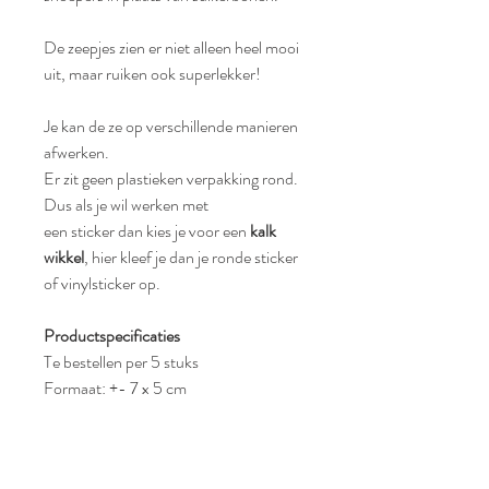
De zeepjes zien er niet alleen heel mooi
uit, maar ruiken ook superlekker!
Je kan de ze op verschillende manieren
afwerken.
Er zit geen plastieken verpakking rond.
Dus als je wil werken met
een sticker dan kies je voor een
kalk
wikkel
, hier kleef je dan je ronde sticker
of vinylsticker op.
Productspecificaties
Te bestellen per 5 stuks
Formaat: +- 7 x 5 cm