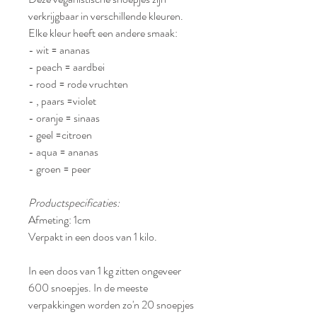
verkrijgbaar in verschillende kleuren.
Elke kleur heeft een andere smaak:
- wit = ananas
- peach = aardbei
- rood = rode vruchten
- , paars =violet
- oranje = sinaas
- geel =citroen
- aqua = ananas
- groen = peer
Productspecificaties:
Afmeting: 1cm
Verpakt in een doos van
1 kilo
.
In een doos van 1 kg zitten ongeveer
600 snoepjes. In de meeste
verpakkingen worden zo'n 20 snoepjes