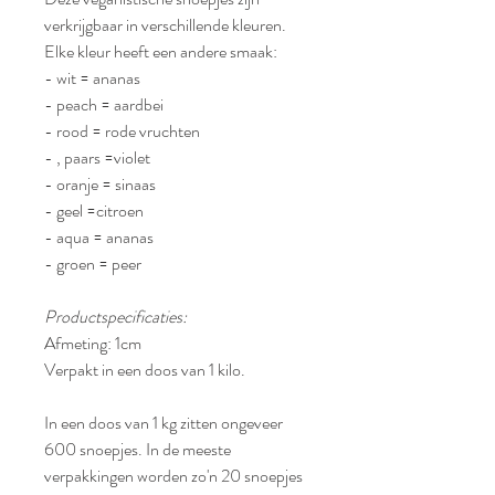
verkrijgbaar in verschillende kleuren.
Elke kleur heeft een andere smaak:
- wit = ananas
- peach = aardbei
- rood = rode vruchten
- , paars =violet
- oranje = sinaas
- geel =citroen
- aqua = ananas
- groen = peer
Productspecificaties:
Afmeting: 1cm
Verpakt in een doos van
1 kilo
.
In een doos van 1 kg zitten ongeveer
600 snoepjes. In de meeste
verpakkingen worden zo'n 20 snoepjes