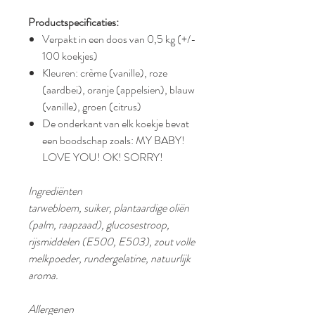
Productspecificaties:
Verpakt in een doos van 0,5 kg (+/-
100 koekjes)
Kleuren: crème (vanille), roze
(aardbei), oranje (appelsien), blauw
(vanille), groen (citrus)
De onderkant van elk koekje bevat
een boodschap zoals: MY BABY!
LOVE YOU! OK! SORRY!
Ingrediënten
tarwebloem, suiker, plantaardige oliën
(palm, raapzaad), glucosestroop,
rijsmiddelen (E500, E503), zout volle
melkpoeder, rundergelatine, natuurlijk
aroma.
Allergenen