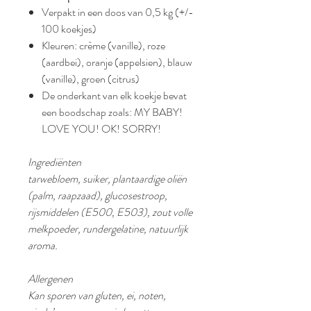
Verpakt in een doos van 0,5 kg (+/-
100 koekjes)
Kleuren: crème (vanille), roze
(aardbei), oranje (appelsien), blauw
(vanille), groen (citrus)
De onderkant van elk koekje bevat
een boodschap zoals: MY BABY!
LOVE YOU! OK! SORRY!
Ingrediënten
tarwebloem, suiker, plantaardige oliën
(palm, raapzaad), glucosestroop,
rijsmiddelen (E500, E503), zout volle
melkpoeder, rundergelatine, natuurlijk
aroma.
Allergenen
Kan sporen van gluten, ei, noten,