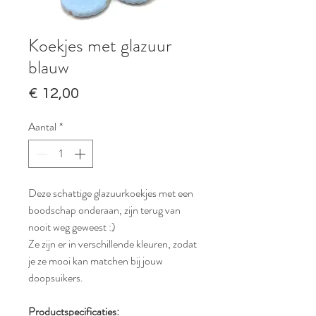
Koekjes met glazuur
blauw
Prijs
€ 12,00
Aantal
*
Deze schattige glazuurkoekjes met een
boodschap onderaan, zijn terug van
nooit weg geweest :)
Ze zijn er in verschillende kleuren, zodat
je ze mooi kan matchen bij jouw
doopsuikers.
Productspecificaties: