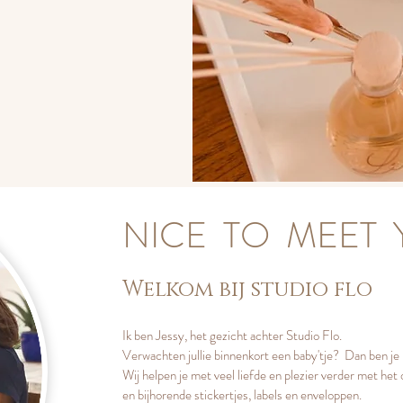
NICE TO MEET
Welkom bij studio flo
Ik ben Jessy, het gezicht achter Studio Flo.
Verwachten jullie binnenkort een baby'tje?
Dan ben je 
Wij helpen je met veel liefde en plezier verder
met het 
en bijhorende stickertjes, labels en enveloppen.