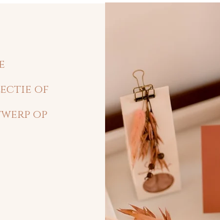
e
ectie of
twerp op