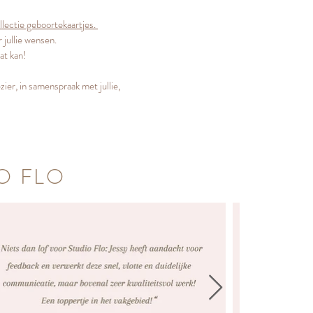
llectie geboortekaartjes.
 jullie wensen.
at kan!
ezier, in samenspraak
met jullie,
O FLO