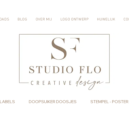
OADS
BLOG
OVER MIJ
LOGO ONTWERP
HUWELIJK
CO
 LABELS
DOOPSUIKER DOOSJES
STEMPEL - POSTER