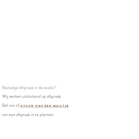
Bezoekje/afspraak in de studio?
Wij werken uitsluitend op afspraak.
Bel ons of
stuur ons een mailtje
om een afspraak in te plannen.